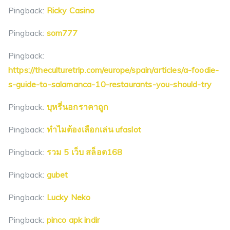
Pingback:
Ricky Casino
Pingback:
som777
Pingback:
https://theculturetrip.com/europe/spain/articles/a-foodie-
s-guide-to-salamanca-10-restaurants-you-should-try
Pingback:
บุหรี่นอกราคาถูก
Pingback:
ทำไมต้องเลือกเล่น ufaslot
Pingback:
รวม 5 เว็บ สล็อต168
Pingback:
gubet
Pingback:
Lucky Neko
Pingback:
pinco apk indir