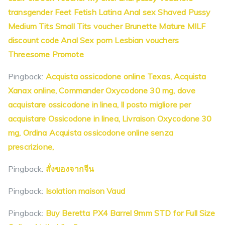
transgender Feet Fetish Latina Anal sex Shaved Pussy
Medium Tits Small Tits voucher Brunette Mature MILF
discount code Anal Sex porn Lesbian vouchers
Threesome Promote
Pingback:
Acquista ossicodone online Texas, Acquista
Xanax online, Commander Oxycodone 30 mg, dove
acquistare ossicodone in linea, Il posto migliore per
acquistare Ossicodone in linea, Livraison Oxycodone 30
mg, Ordina Acquista ossicodone online senza
prescrizione,
Pingback:
สั่งของจากจีน
Pingback:
Isolation maison Vaud
Pingback:
Buy Beretta PX4 Barrel 9mm STD for Full Size