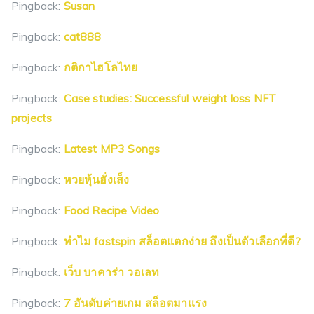
Pingback:
Susan
Pingback:
cat888
Pingback:
กติกาไฮโลไทย
Pingback:
Case studies: Successful weight loss NFT
projects
Pingback:
Latest MP3 Songs
Pingback:
หวยหุ้นฮั่งเส็ง
Pingback:
Food Recipe Video
Pingback:
ทำไม fastspin สล็อตแตกง่าย ถึงเป็นตัวเลือกที่ดี?
Pingback:
เว็บ บาคาร่า วอเลท
Pingback:
7 อันดับค่ายเกม สล็อตมาแรง